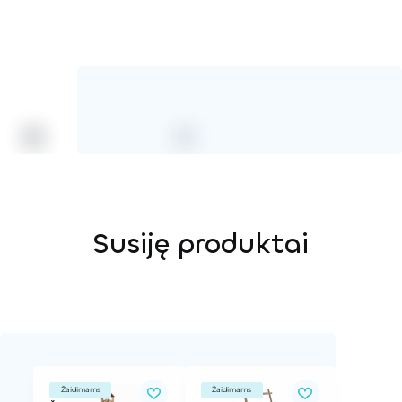
Susiję produktai
Žaidimams
Žaidimams