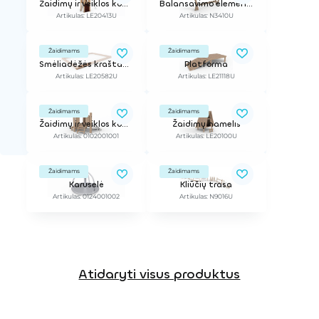
Žaidimų ir veiklos kompleksas
Balansavimo elementas
Artikulas: LE20413U
Artikulas: N3410U
Žaidimams
Žaidimams
Smėliadėžės kraštas, l - 2 m, h - 0,26 m
Platforma
Artikulas: LE20582U
Artikulas: LE21118U
Žaidimams
Žaidimams
Žaidimų ir veiklos kompleksas
Žaidimų namelis
Artikulas: 0102001001
Artikulas: LE20100U
Žaidimams
Žaidimams
Karuselė
Kliūčių trasa
Artikulas: 0124001002
Artikulas: N9016U
Atidaryti visus produktus