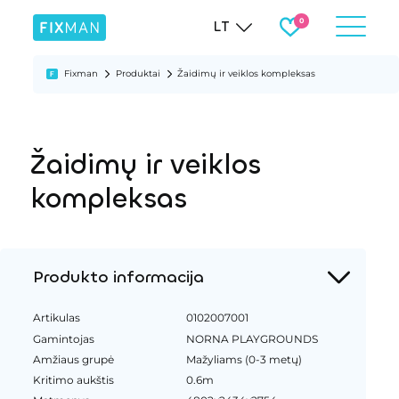
LT
Fixman
Produktai
Žaidimų ir veiklos kompleksas
Žaidimų ir veiklos
kompleksas
Produkto informacija
Artikulas
0102007001
Gamintojas
NORNA PLAYGROUNDS
Amžiaus grupė
Mažyliams (0-3 metų)
Kritimo aukštis
0.6m