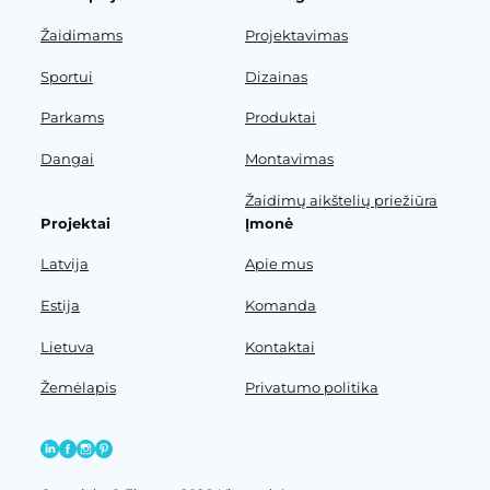
Žaidimams
Projektavimas
Sportui
Dizainas
Parkams
Produktai
Dangai
Montavimas
Žaidimų aikštelių priežiūra
Projektai
Įmonė
Latvija
Apie mus
Estija
Komanda
Lietuva
Kontaktai
Žemėlapis
Privatumo politika