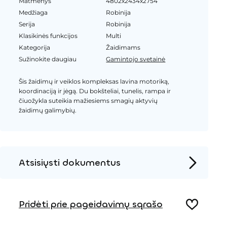
Matmenys
4802x2434x2754
Medžiaga
Robinija
Serija
Robinija
Klasikinės funkcijos
Multi
Kategorija
Žaidimams
Sužinokite daugiau
Gamintojo svetainė
Šis žaidimų ir veiklos kompleksas lavina motoriką,
koordinaciją ir jėgą. Du bokšteliai, tunelis, rampa ir
čiuožykla suteikia mažiesiems smagių aktyvių
žaidimų galimybių.
Atsisiųsti dokumentus
Produkto puslapis
Pridėti prie pageidavimų sąrašo