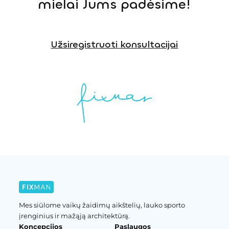
mielai Jums padėsime!
Užsiregistruoti konsultacijai
Mes siūlome vaikų žaidimų aikštelių, lauko sporto
įrenginius ir mažąją architektūrą.
Koncepcijos
Paslaugos