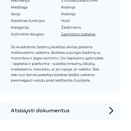
Matmenys
2700x1600x1800 mm
Medžiaga
Robinija
Serija
Robinija
Klasikinės funkcijos
Multi
Kategorija
Žaidimams
Sužinokite daugiau
Gamintojo svetainė
Šis kvadratinis žaidimų bokštas skirtas patiems
mažiausiems vaikams. Bokštas sujungia žaidimą su
motorikos ir jėgos lavinimu. Dvi laipiojimo galimybės
– laipteliai ir platforma – suteikia tinkamų iššūkių
mažiesiems, nesvarbu, ar jie ropoja, ar vaikšto. Šiek
tiek nuo žemės pakeltas bokštas leidžia vaikams
pasimėgauti vaizdu prieš leidžiantis čiuožykla.
Atsisiųsti dokumentus
Produkto puslapis