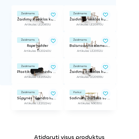
Žaidimams
Žaidimams
Žaidimų ir veiklos kompleksas
Žaidimų ir veiklos kompleksas
Artikulas: LE20851U
Artikulas: LE20970U
Žaidimams
Žaidimams
Rope ladder
Balansavimo elementas
Artikulas: LE20240U
Artikulas: LE20512U
Žaidimams
Žaidimams
Plastikinis vamzdis pralindimui
Žaidimų ir veiklos kompleksas
Artikulas: LE20542U
Artikulas: LE20939U
Žaidimams
Parkui
Sūpynės "Gandro lizdas"
Sodinukų darželis su suolais ir apsauga nuo saulės
Artikulas: LE20224U
Artikulas: N9030U
Atidaryti visus produktus