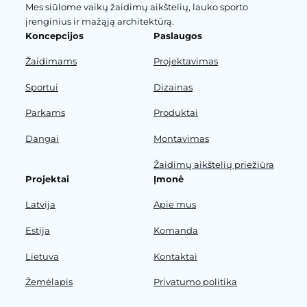
Mes siūlome vaikų žaidimų aikštelių, lauko sporto
įrenginius ir mažąją architektūrą.
Koncepcijos
Paslaugos
Žaidimams
Projektavimas
Sportui
Dizainas
Parkams
Produktai
Dangai
Montavimas
Žaidimų aikštelių priežiūra
Projektai
Įmonė
Latvija
Apie mus
Estija
Komanda
Lietuva
Kontaktai
Žemėlapis
Privatumo politika