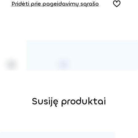
Pridėti prie pageidavimų sąrašo
Susiję produktai