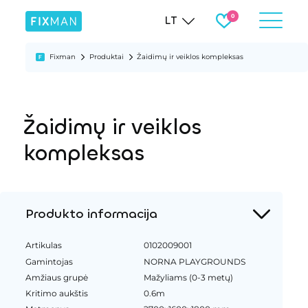
LT
Fixman
Produktai
Žaidimų ir veiklos kompleksas
Žaidimų ir veiklos
kompleksas
Produkto informacija
Artikulas
0102009001
Gamintojas
NORNA PLAYGROUNDS
Amžiaus grupė
Mažyliams (0-3 metų)
Kritimo aukštis
0.6m