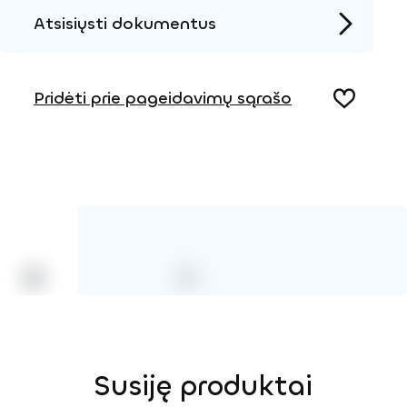
Atsisiųsti dokumentus
Produkto puslapis
Pridėti prie pageidavimų sąrašo
Susiję produktai