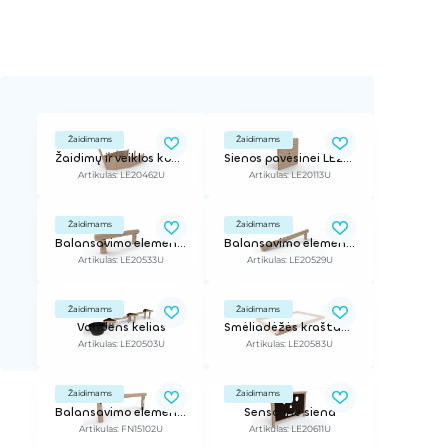
Žaidimams
Žaidimams
Žaidimų ir veiklos kompleksas
Sienos pavėsinei LE20112
Artikulas: LE20462U
Artikulas: LE20113U
Žaidimams
Žaidimams
Balansavimo elementas
Balansavimo elementas
Artikulas: LE20533U
Artikulas: LE20529U
Žaidimams
Žaidimams
Vandens kelias
Smėliadėžės kraštas, l - 2 m, h - 0,24 m
Artikulas: LE20503U
Artikulas: LE20583U
Žaidimams
Žaidimams
Balansavimo elementas
Sensorinė siena
Artikulas: FN15102U
Artikulas: LE20611U