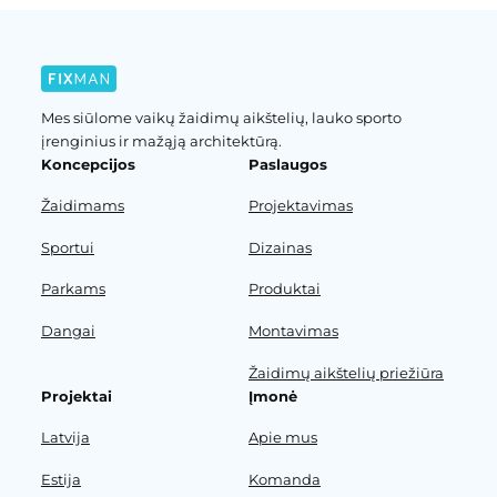
Mes siūlome vaikų žaidimų aikštelių, lauko sporto
įrenginius ir mažąją architektūrą.
Koncepcijos
Paslaugos
Žaidimams
Projektavimas
Sportui
Dizainas
Parkams
Produktai
Dangai
Montavimas
Žaidimų aikštelių priežiūra
Projektai
Įmonė
Latvija
Apie mus
Estija
Komanda