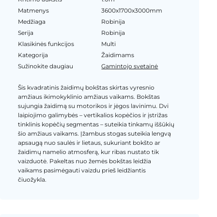
Matmenys
3600x1700x3000mm
Medžiaga
Robinija
Serija
Robinija
Klasikinės funkcijos
Multi
Kategorija
Žaidimams
Sužinokite daugiau
Gamintojo svetainė
Šis kvadratinis žaidimų bokštas skirtas vyresnio
amžiaus ikimokyklinio amžiaus vaikams. Bokštas
sujungia žaidimą su motorikos ir jėgos lavinimu. Dvi
laipiojimo galimybės – vertikalios kopėčios ir įstrižas
tinklinis kopėčių segmentas – suteikia tinkamų iššūkių
šio amžiaus vaikams. Įžambus stogas suteikia lengvą
apsaugą nuo saulės ir lietaus, sukuriant bokšto ar
žaidimų namelio atmosferą, kur ribas nustato tik
vaizduotė. Pakeltas nuo žemės bokštas leidžia
vaikams pasimėgauti vaizdu prieš leidžiantis
čiuožykla.