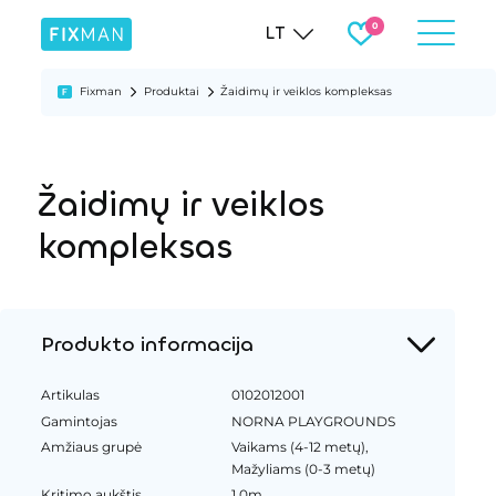
LT
Fixman
Produktai
Žaidimų ir veiklos kompleksas
Žaidimų ir veiklos
kompleksas
Produkto informacija
Artikulas
0102012001
Gamintojas
NORNA PLAYGROUNDS
Amžiaus grupė
Vaikams (4-12 metų),
Mažyliams (0-3 metų)
Kritimo aukštis
1.0m