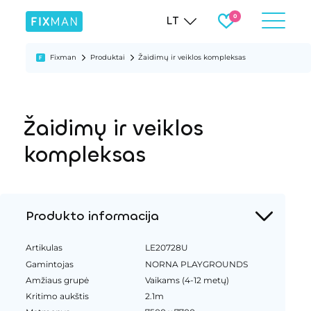
LT
Fixman
Produktai
Žaidimų ir veiklos kompleksas
Žaidimų ir veiklos
kompleksas
Produkto informacija
Artikulas
LE20728U
Gamintojas
NORNA PLAYGROUNDS
Amžiaus grupė
Vaikams (4-12 metų)
Kritimo aukštis
2.1m