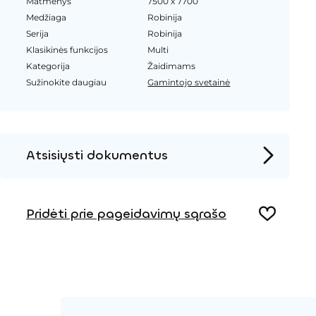
Matmenys
7500 x 7700
Medžiaga
Robinija
Serija
Robinija
Klasikinės funkcijos
Multi
Kategorija
Žaidimams
Sužinokite daugiau
Gamintojo svetainė
Atsisiųsti dokumentus
Produkto puslapis
Pridėti prie pageidavimų sąrašo