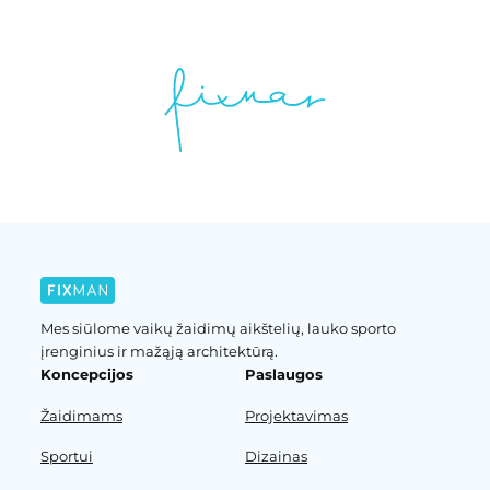
Mes siūlome vaikų žaidimų aikštelių, lauko sporto
įrenginius ir mažąją architektūrą.
Koncepcijos
Paslaugos
Žaidimams
Projektavimas
Sportui
Dizainas