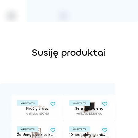
Susiję produktai
Žaidimams
Žaidimams
Kliūčių trasa
Sensorinė siena
Artikulas: N9016U
Artikulas: LE20610U
Žaidimams
Žaidimams
Žaidimų ir veiklos kompleksas
10-ies kelmelių rinkinys „Fėjų kėdutės“