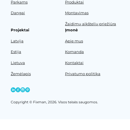
Parkams
Produktai
Dangai
Montavimas
Žaidimų aikštelių priežiūra
Projektai
Įmonė
Latvija
Apie mus
Estija
Komanda
Lietuva
Kontaktai
Žemėlapis
Privatumo politika
Copyright © Fixman, 2026. Visos teisės saugomos.