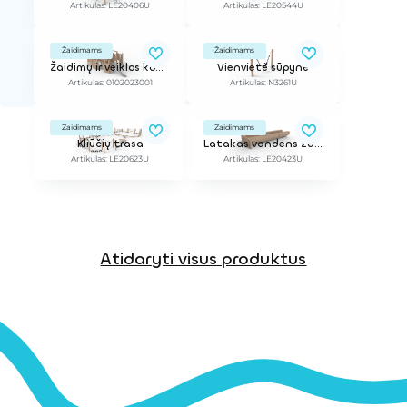
Artikulas: LE20406U
Artikulas: LE20544U
Žaidimams
Žaidimams
Žaidimų ir veiklos kompleksas
Vienvietė sūpynė
Artikulas: 0102023001
Artikulas: N3261U
Žaidimams
Žaidimams
Kliūčių trasa
Latakas vandens žaidimams
Artikulas: LE20623U
Artikulas: LE20423U
Atidaryti visus produktus