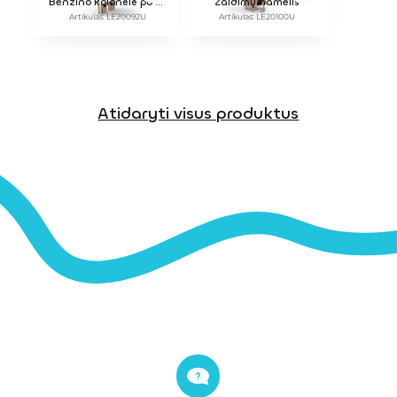
Benzino kolonėlė po stogeliu
Žaidimų namelis
Artikulas: LE20092U
Artikulas: LE20100U
Atidaryti visus produktus