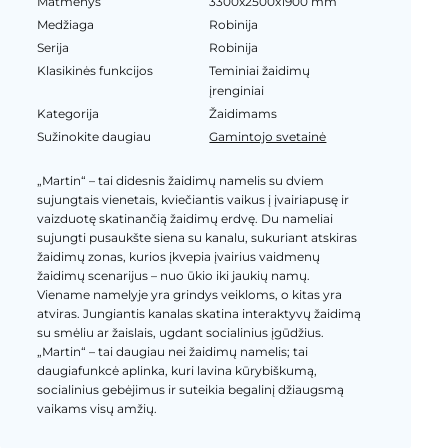
Matmenys
3300x2500x1900 mm
Medžiaga
Robinija
Serija
Robinija
Klasikinės funkcijos
Teminiai žaidimų
įrenginiai
Kategorija
Žaidimams
Sužinokite daugiau
Gamintojo svetainė
„Martin“ – tai didesnis žaidimų namelis su dviem
sujungtais vienetais, kviečiantis vaikus į įvairiapusę ir
vaizduotę skatinančią žaidimų erdvę. Du nameliai
sujungti pusaukšte siena su kanalu, sukuriant atskiras
žaidimų zonas, kurios įkvepia įvairius vaidmenų
žaidimų scenarijus – nuo ūkio iki jaukių namų.
Viename namelyje yra grindys veikloms, o kitas yra
atviras. Jungiantis kanalas skatina interaktyvų žaidimą
su smėliu ar žaislais, ugdant socialinius įgūdžius.
„Martin“ – tai daugiau nei žaidimų namelis; tai
daugiafunkcė aplinka, kuri lavina kūrybiškumą,
socialinius gebėjimus ir suteikia begalinį džiaugsmą
vaikams visų amžių.