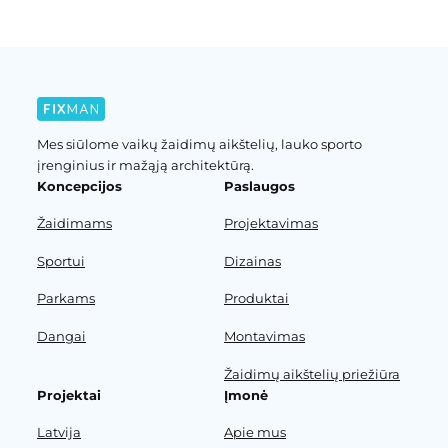
Mes siūlome vaikų žaidimų aikštelių, lauko sporto
įrenginius ir mažąją architektūrą.
Koncepcijos
Paslaugos
Žaidimams
Projektavimas
Sportui
Dizainas
Parkams
Produktai
Dangai
Montavimas
Žaidimų aikštelių priežiūra
Projektai
Įmonė
Latvija
Apie mus