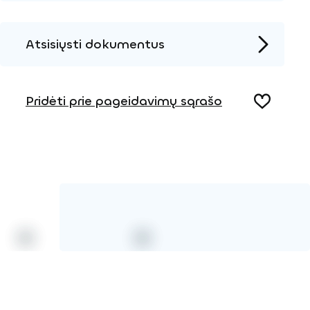
Atsisiųsti dokumentus
Produkto puslapis
Pridėti prie pageidavimų sąrašo