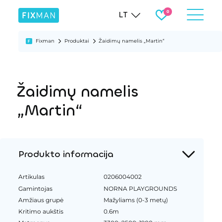
LT
Fixman
Produktai
Žaidimų namelis „Martin“
Žaidimų namelis
„Martin“
Produkto informacija
Artikulas
0206004002
Gamintojas
NORNA PLAYGROUNDS
Amžiaus grupė
Mažyliams (0-3 metų)
Kritimo aukštis
0.6m