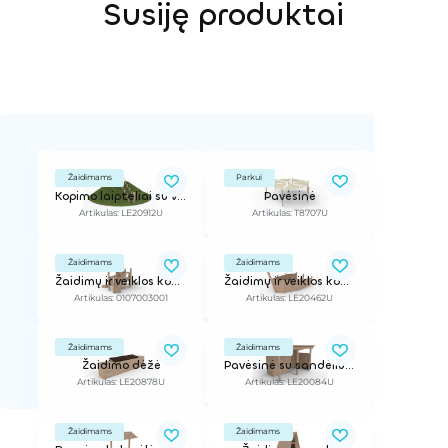
Susiję produktai
Žaidimams
Parkui
Kopimo laipteliai su virve prisilaikymui
Pavėsinė
Artikulas: LE20912U
Artikulas: T8707U
Žaidimams
Žaidimams
Žaidimų ir veiklos kompleksas
Žaidimų ir veiklos kompleksas
Artikulas: 0107003001
Artikulas: LE20462U
Žaidimams
Žaidimams
Žaidimo dėžė
Pavėsinė su sandėliuku (stogas 2mx3.6m)
Artikulas: LE20878U
Artikulas: LE20084U
Žaidimams
Žaidimams