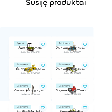
Susiję produktai
Sportui
Žaidimams
Žaidimų namelis
Žaidimų ir veiklos kompleksas
Artikulas: 137455M
Artikulas: 137835
Žaidimams
Žaidimams
Čiuožykla, h-0,53 m
Žaidimų ir veiklos kompleksas
Artikulas: M96009
Artikulas: 137602
Žaidimams
Žaidimams
Vienvietis sūpynių rėmas (be sėdynės)
Spyruokliukas "Traktorius"
Artikulas: 137412M
Artikulas: 010515
Žaidimams
Žaidimams
Smėliadėžė, 5x5 m
Karuselė "Iodine"