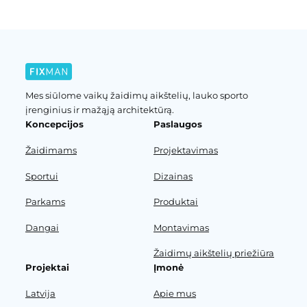
Mes siūlome vaikų žaidimų aikštelių, lauko sporto
įrenginius ir mažąją architektūrą.
Koncepcijos
Paslaugos
Žaidimams
Projektavimas
Sportui
Dizainas
Parkams
Produktai
Dangai
Montavimas
Žaidimų aikštelių priežiūra
Projektai
Įmonė
Latvija
Apie mus