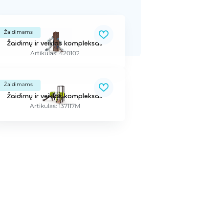
Žaidimams
Žaidimų ir veiklos kompleksas
Artikulas: 420102
Žaidimams
Žaidimų ir veiklos kompleksas
Artikulas: 137117M