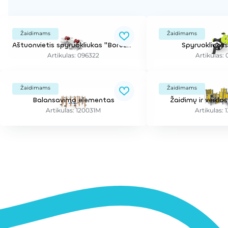
Žaidimams
Žaidimams
Aštuonvietis spyruokliukas "Boružėlė"
Spyruokliukas
Artikulas: 096322
Artikulas: 
Žaidimams
Žaidimams
Balansavimo elementas
Žaidimų ir veikl
Artikulas: 120031M
Artikulas: 