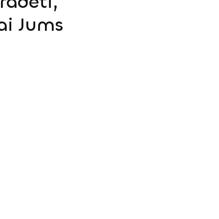
radėti,
ai Jums