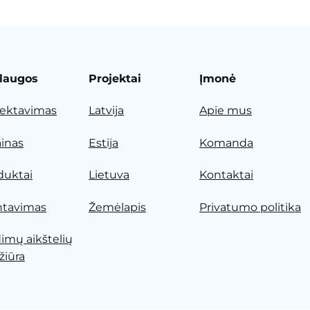
laugos
Projektai
Įmonė
jektavimas
Latvija
Apie mus
ainas
Estija
Komanda
duktai
Lietuva
Kontaktai
tavimas
Žemėlapis
Privatumo politika
dimų aikštelių
žiūra