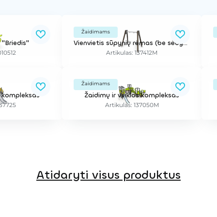
Žaidimams
 "Briedis"
Vienvietis sūpynių rėmas (be sėdynės)
010512
Artikulas: 137412M
Žaidimams
os kompleksas
Žaidimų ir veiklos kompleksas
137725
Artikulas: 137050M
Atidaryti visus produktus