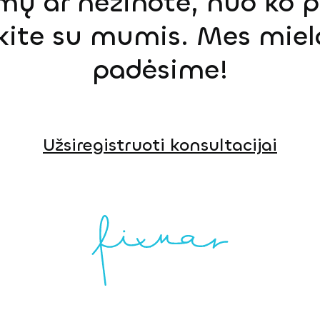
mų ar nežinote, nuo ko p
ekite su mumis. Mes miel
padėsime!
Užsiregistruoti konsultacijai