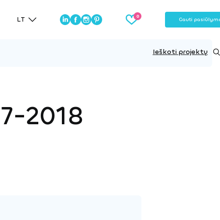
LT
Gauti pasiūlym
Ieškoti projektų
17-2018