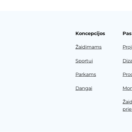
Koncepcijos
Pas
Žaidimams
Pro
Sportui
Diz
Parkams
Pro
Dangai
Mon
Žai
prie