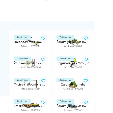
Žaidimams
Žaidimams
Balansavimo elementas
Žaidimų ir veiklos kompleksas
Artikulas: 137210M
Artikulas: 137760
Žaidimams
Žaidimams
Žaidimų ir veiklos kompleksas
Spyruokliukas "Sraigė"
Artikulas: 137054M
Artikulas: 010513
Žaidimams
Žaidimams
Trivietis sūpynių rėmas (be sėdynių)
Žaidimų namelis
Artikulas: 137418M
Artikulas: MP0203
Žaidimams
Žaidimams
Smėliadėžė su daiktadėže, 4,1x3,3 m
Žaidimų ir veiklos kompleksas
Artikulas: 104512M
Artikulas: 137840