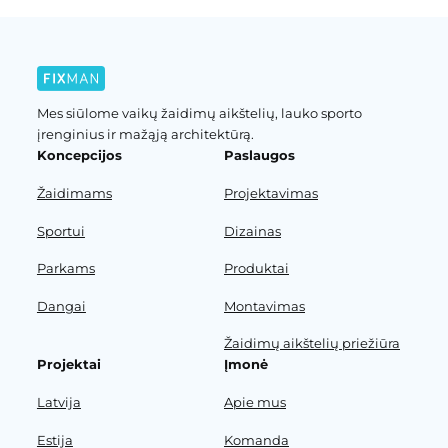
Mes siūlome vaikų žaidimų aikštelių, lauko sporto
įrenginius ir mažąją architektūrą.
Koncepcijos
Paslaugos
Žaidimams
Projektavimas
Sportui
Dizainas
Parkams
Produktai
Dangai
Montavimas
Žaidimų aikštelių priežiūra
Projektai
Įmonė
Latvija
Apie mus
Estija
Komanda