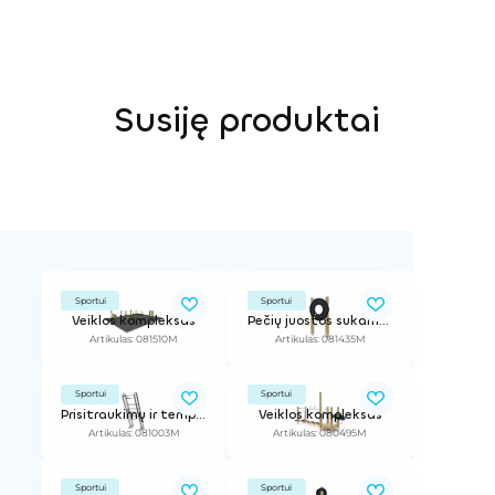
Susiję produktai
Sportui
Sportui
Veiklos kompleksas
Pečių juostos sukamasis treniruoklis
Artikulas: 081510M
Artikulas: 081435M
Sportui
Sportui
Prisitraukimų ir tempimo pratimų lauko treniruoklis
Veiklos kompleksas
Artikulas: 081003M
Artikulas: 080495M
Sportui
Sportui