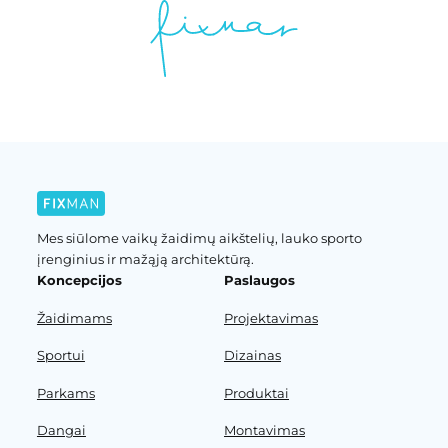
Mes siūlome vaikų žaidimų aikštelių, lauko sporto
įrenginius ir mažąją architektūrą.
Koncepcijos
Paslaugos
Žaidimams
Projektavimas
Sportui
Dizainas
Parkams
Produktai
Dangai
Montavimas