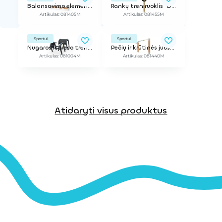
Balansavimo elementas
Rankų treniruoklis "Dviratis"
Artikulas: 081405M
Artikulas: 081455M
Sportui
Sportui
Nugaros ir preso treniruoklis
Pečių ir krūtinės juostos treniruoklis kairinis
Artikulas: 081004M
Artikulas: 081440M
Atidaryti visus produktus