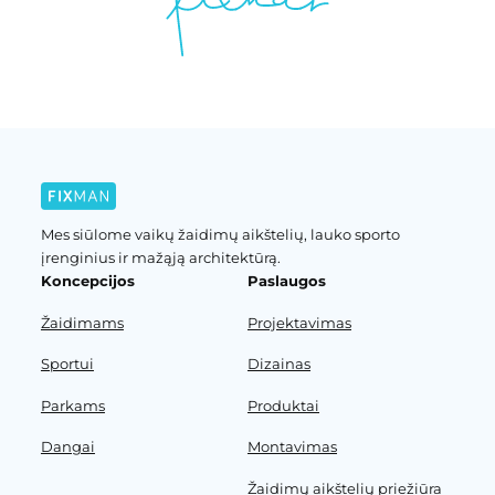
Mes siūlome vaikų žaidimų aikštelių, lauko sporto
įrenginius ir mažąją architektūrą.
Koncepcijos
Paslaugos
Žaidimams
Projektavimas
Sportui
Dizainas
Parkams
Produktai
Dangai
Montavimas
Žaidimų aikštelių priežiūra