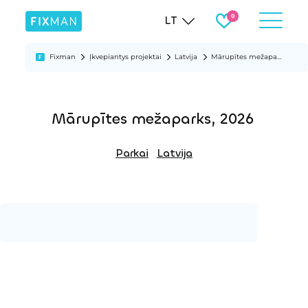
LT
Fixman
Įkvepiantys projektai
Latvija
Mārupītes mežaparks, 2026
Mārupītes mežaparks, 2026
Parkai
Latvija