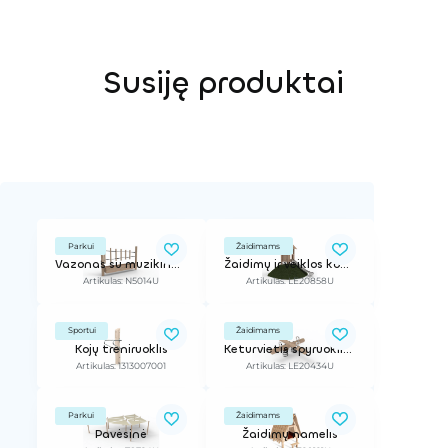
Susiję produktai
Parkui
Žaidimams
Vazonas su muzikine gama
Žaidimų ir veiklos kompleksas
Artikulas: N5014U
Artikulas: LE20858U
Sportui
Žaidimams
Kojų treniruoklis
Keturvietis spyruokliukas
Artikulas: 1313007001
Artikulas: LE20434U
Parkui
Žaidimams
Pavėsinė
Žaidimų namelis