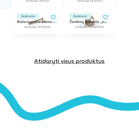
Artikulas: T8724U
Artikulas: LE20121U
Žaidimams
Žaidimams
Balansavimo elementas
Žaidimų namelis „Axel“
Artikulas: LE20529U
Artikulas: 0206011002
Atidaryti visus produktus