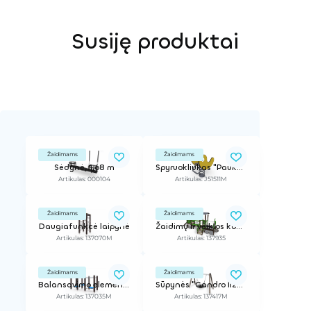
Susiję produktai
Žaidimams
Žaidimams
Sėdynė, 1,68 m
Spyruokliukas "Paukštukas"
Artikulas: 000104
Artikulas: J51511M
Žaidimams
Žaidimams
Daugiafunkcė laipynė
Žaidimų ir veiklos kompleksas
Artikulas: 137070M
Artikulas: 137935
Žaidimams
Žaidimams
Balansavimo elementas
Sūpynės "Gandro lizdas" (su sėdyne)
Artikulas: 137035M
Artikulas: 137417M