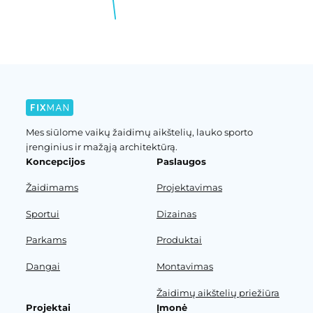
Mes siūlome vaikų žaidimų aikštelių, lauko sporto
įrenginius ir mažąją architektūrą.
Koncepcijos
Paslaugos
Žaidimams
Projektavimas
Sportui
Dizainas
Parkams
Produktai
Dangai
Montavimas
Žaidimų aikštelių priežiūra
Projektai
Įmonė