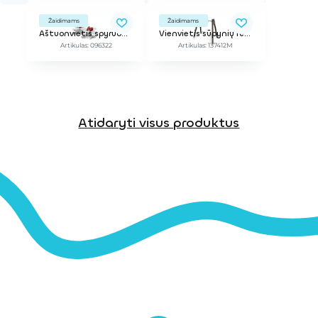
Žaidimams
Žaidimams
Aštuonvietis spyruokliukas "Boružėlė"
Vienvietis sūpynių rėmas (be sėdynės)
Artikulas: 096322
Artikulas: 137412M
Atidaryti visus produktus