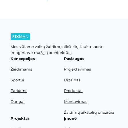
Mes siūlome vaikų žaidimų aikštelių, lauko sporto
įrenginius ir mažąją architektūrą.
Koncepcijos
Paslaugos
Žaidimams
Projektavimas
Sportui
Dizainas
Parkams
Produktai
Dangai
Montavimas
Žaidimų aikštelių priežiūra
Projektai
Įmonė