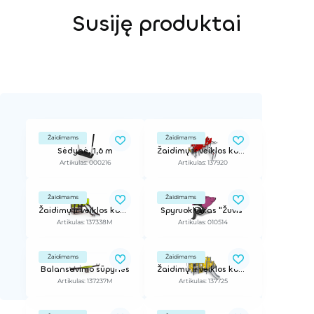
Susiję produktai
Žaidimams
Žaidimams
Sėdynė, 1,6 m
Žaidimų ir veiklos kompleksas
Artikulas: 000216
Artikulas: 137920
Žaidimams
Žaidimams
Žaidimų ir veiklos kompleksas
Spyruokliukas "Žuvis"
Artikulas: 137338M
Artikulas: 010514
Žaidimams
Žaidimams
Balansavimo sūpynės
Žaidimų ir veiklos kompleksas
Artikulas: 137237M
Artikulas: 137725