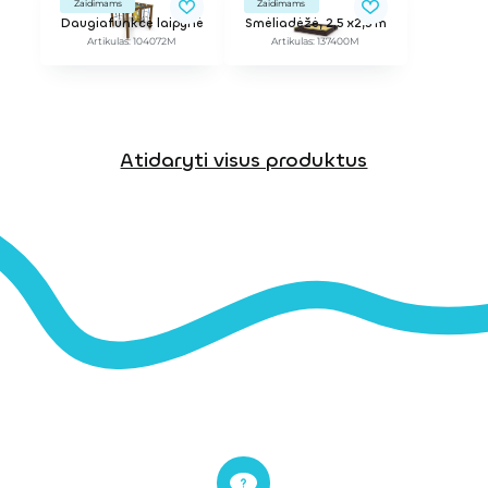
Žaidimams
Žaidimams
Daugiafunkcė laipynė
Smėliadėžė, 2,5 x2,5 m
Artikulas: 104072M
Artikulas: 137400M
Atidaryti visus produktus