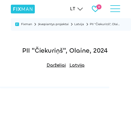
LT
Fixman
Įkvepiantys projektai
Latvija
PII "Čiekuriņš", Olaine, 2024
PII "Čiekuriņš", Olaine, 2024
Darželiai
Latvija