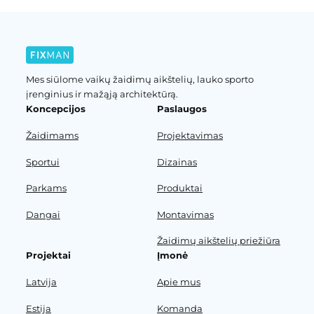
Mes siūlome vaikų žaidimų aikštelių, lauko sporto
įrenginius ir mažąją architektūrą.
Koncepcijos
Paslaugos
Žaidimams
Projektavimas
Sportui
Dizainas
Parkams
Produktai
Dangai
Montavimas
Žaidimų aikštelių priežiūra
Projektai
Įmonė
Latvija
Apie mus
Estija
Komanda