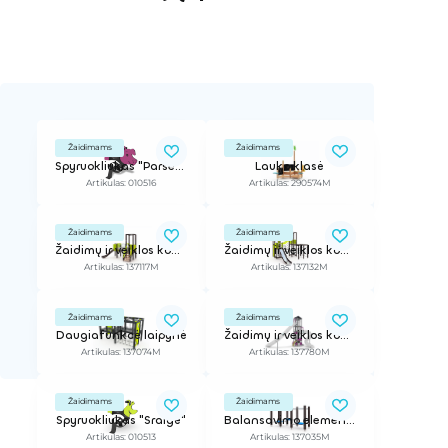
Žaidimams
Žaidimams
Spyruokliukas "Paršelis"
Lauko klasė
Artikulas: 010516
Artikulas: 290574M
Žaidimams
Žaidimams
Žaidimų ir veiklos kompleksas
Žaidimų ir veiklos kompleksas
Artikulas: 137117M
Artikulas: 137132M
Žaidimams
Žaidimams
Daugiafunkcė laipynė
Žaidimų ir veiklos kompleksas
Artikulas: 137074M
Artikulas: 137780M
Žaidimams
Žaidimams
Spyruokliukas "Sraigė"
Balansavimo elementas
Artikulas: 010513
Artikulas: 137035M