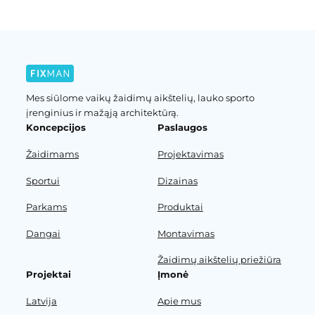
Mes siūlome vaikų žaidimų aikštelių, lauko sporto
įrenginius ir mažąją architektūrą.
Koncepcijos
Paslaugos
Žaidimams
Projektavimas
Sportui
Dizainas
Parkams
Produktai
Dangai
Montavimas
Žaidimų aikštelių priežiūra
Projektai
Įmonė
Latvija
Apie mus