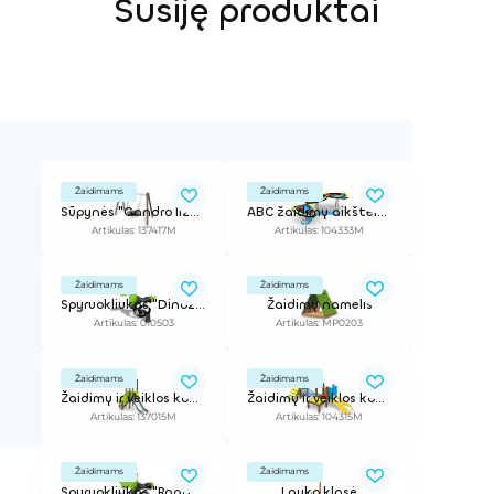
Susiję produktai
Žaidimams
Žaidimams
Sūpynės "Gandro lizdas" (su sėdyne)
ABC žaidimų aikštelė "Ella"
Artikulas: 137417M
Artikulas: 104333M
Žaidimams
Žaidimams
Spyruokliukas "Dinozauras"
Žaidimų namelis
Artikulas: 010503
Artikulas: MP0203
Žaidimams
Žaidimams
Žaidimų ir veiklos kompleksas
Žaidimų ir veiklos kompleksas
Artikulas: 137015M
Artikulas: 104315M
Žaidimams
Žaidimams
Spyruokliukas "Raganosis"
Lauko klasė