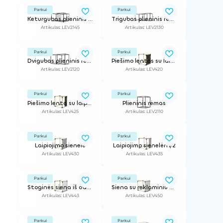
Parkui
Parkui
Keturgubas plieninis rėmas
Trigubas plieninis rėmas
Artikulas: LEV2145
Artikulas: LEV2130
Parkui
Parkui
Dvigubas plieninis rėmas
Piešimo lentos su laipiojimo rankenomis
Artikulas: LEV2120
Artikulas: LEV420
Parkui
Parkui
Piešimo lenta su laipiojimo rankenomis 1/2
Plieninis rėmas
Artikulas: LEV425
Artikulas: LEV2110
Parkui
Parkui
Laipiojimo sienelė
Laipiojimo sienelėn1/2
Artikulas: LEV430
Artikulas: LEV435
Parkui
Parkui
Stoginės siena iš daugiasluoksnių plokščių
Siena su reklaminiu baneriu
Artikulas: LEV443
Artikulas: LEV450
Parkui
Parkui