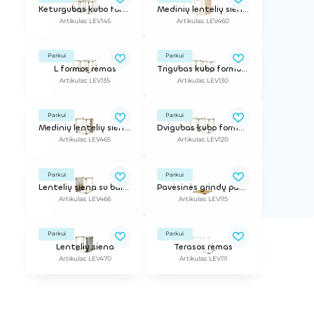
Keturgubas kubo formos rėmas
Medinių lentelių siena stoginei
Artikulas: LEV145
Artikulas: LEV460
Parkui
Parkui
L formos rėmas
Trigubas kubo formos rėmas
Artikulas: LEV135
Artikulas: LEV130
Parkui
Parkui
Medinių lentelių siena stoginei 1/2
Dvigubas kubo formos rėmas
Artikulas: LEV465
Artikulas: LEV120
Parkui
Parkui
Lentelių siena su baltąja lenta
Pavėsinės grindų pagrindas
Artikulas: LEV466
Artikulas: LEV115
Parkui
Parkui
Lentelių siena
Terasos rėmas
Artikulas: LEV470
Artikulas: LEV111