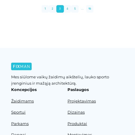
1
2
3
4
5
...
96
Ankstesnis puslapis
Kitas puslapis
Mes siūlome vaikų žaidimų aikštelių, lauko sporto
įrenginius ir mažąją architektūrą.
Koncepcijos
Paslaugos
Žaidimams
Projektavimas
Sportui
Dizainas
Parkams
Produktai
Dangai
Montavimas