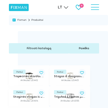
LT
Fixman
Produktai
Paieška
Parkui
Parkui
Trapecinės skardos stogas su šoniniu išsikišimu
Stogas iš daugiasluoksnių plokščių
Artikulas: LEV412
Artikulas: LEV413
Parkui
Parkui
Stoginės stogas iš daugiasluoksnių plokščių su šoniniu stogeliu
Trigubas L formos plieninis rėmas
Artikulas: LEV414
Artikulas: LEV2135