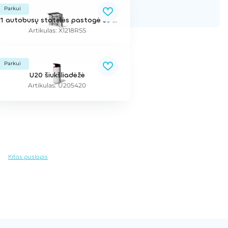
Parkui
X1 autobusų stotelės pastogė su šiukšliadėže
Artikulas: X1218RSS
Parkui
U20 šiukšliadėžė
Artikulas: U205420
Kitas puslapis