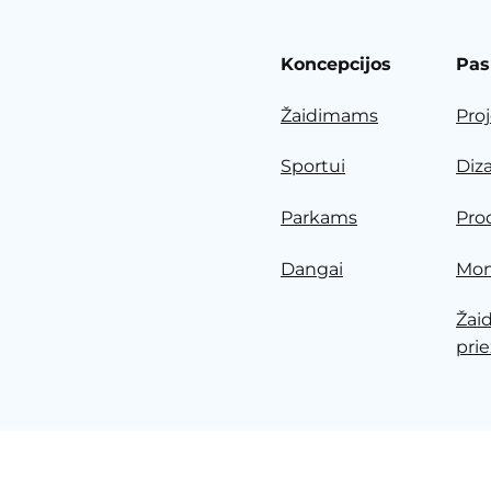
Koncepcijos
Pas
Žaidimams
Pro
Sportui
Diz
Parkams
Pro
Dangai
Mon
Žai
prie