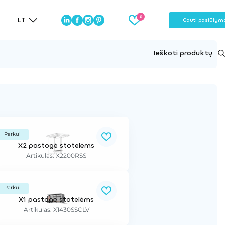
LT
Gauti pasiūlym
Ieškoti produktų
Parkui
X2 pastogė stotelėms
Artikulas: X2200RSS
Parkui
X1 pastogė stotelėms
Artikulas: X1430SSCLV