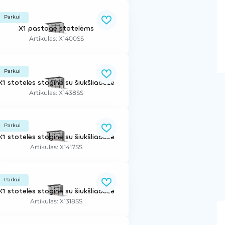
Parkui
X1 pastogė stotelėms
Artikulas: X1400SS
Parkui
X1 stotelės stoginė su šiukšliadėže
Artikulas: X1438SS
Parkui
X1 stotelės stoginė su šiukšliadėže
Artikulas: X1417SS
Parkui
X1 stotelės stoginė su šiukšliadėže
Artikulas: X1318SS