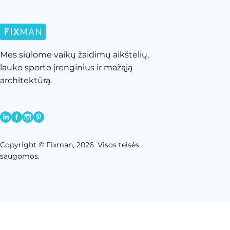
Tinklų sistemos
Žaidimai ant asfalto
Wallhola
Žaidimai su smėliu
Nenurodyta
Žaidimai su vandeniu
Mes siūlome vaikų žaidimų aikštelių,
lauko sporto įrenginius ir mažąją
architektūrą.
Copyright © Fixman, 2026. Visos teisės
saugomos.