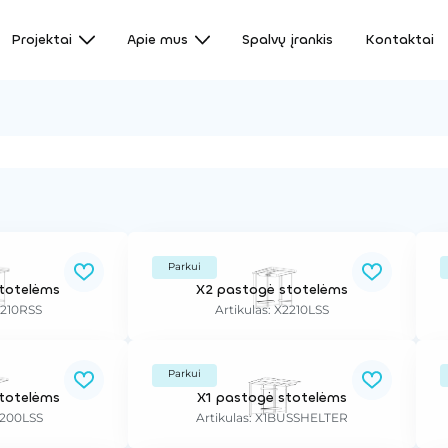
Projektai
Apie mus
Spalvų įrankis
Kontaktai
Parkui
totelėms
X2 pastogė stotelėms
2210RSS
Artikulas: X2210LSS
Parkui
totelėms
X1 pastogė stotelėms
2200LSS
Artikulas: X1BUSSHELTER