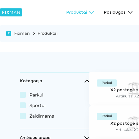
Produktai
Paslaugos
Fixman
Produktai
Kategorija
Parkui
X2 pastogė s
Parkui
Artikulas: X
Sportui
Žaidimams
Parkui
X2 pastogė s
Artikulas: X
Amžiaus grupė