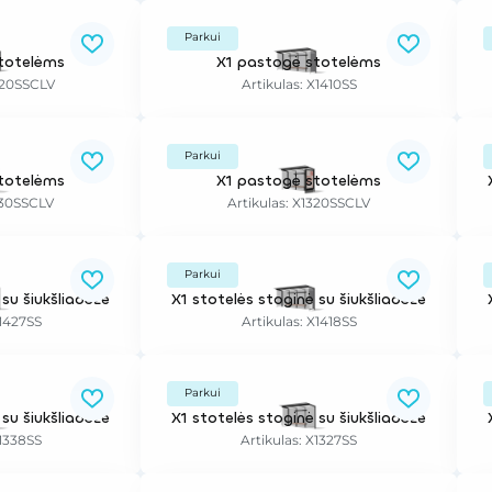
Parkui
totelėms
X1 pastogė stotelėms
420SSCLV
Artikulas: X1410SS
Parkui
totelėms
X1 pastogė stotelėms
330SSCLV
Artikulas: X1320SSCLV
Parkui
 su šiukšliadėže
X1 stotelės stoginė su šiukšliadėže
X1427SS
Artikulas: X1418SS
Parkui
 su šiukšliadėže
X1 stotelės stoginė su šiukšliadėže
X1338SS
Artikulas: X1327SS