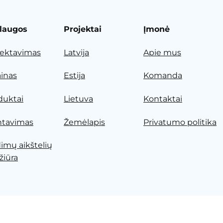
laugos
Projektai
Įmonė
jektavimas
Latvija
Apie mus
ainas
Estija
Komanda
duktai
Lietuva
Kontaktai
tavimas
Žemėlapis
Privatumo politika
dimų aikštelių
žiūra