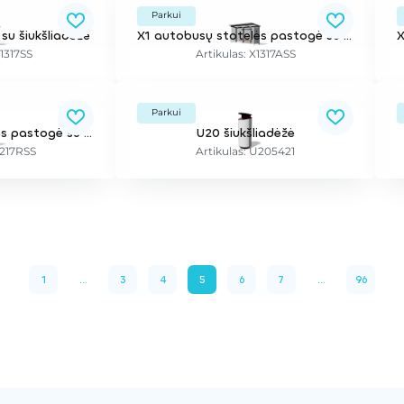
Parkui
 su šiukšliadėže
X1 autobusų stotelės pastogė su šiukšliadėže ir vandens nuotėkio sistema
X1317SS
Artikulas: X1317ASS
Parkui
X1 autobusų stotelės pastogė su šiukšliadėže
U20 šiukšliadėžė
1217RSS
Artikulas: U205421
1
...
3
4
5
6
7
...
96