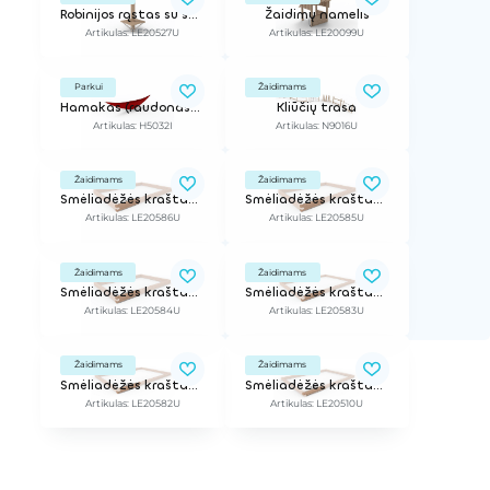
Robinijos rąstas su sėdimąja dalimi
Žaidimų namelis
Artikulas: LE20527U
Artikulas: LE20099U
Parkui
Žaidimams
Hamakas (raudonas) 2,9 m
Kliūčių trasa
Artikulas: H5032I
Artikulas: N9016U
Žaidimams
Žaidimams
Smėliadėžės kraštas, l - 2 m, h - 0,36 m
Smėliadėžės kraštas, l - 2 m, h - 0,38 m
Artikulas: LE20586U
Artikulas: LE20585U
Žaidimams
Žaidimams
Smėliadėžės kraštas, l - 2 m, h - 0,4 m
Smėliadėžės kraštas, l - 2 m, h - 0,24 m
Artikulas: LE20584U
Artikulas: LE20583U
Žaidimams
Žaidimams
Smėliadėžės kraštas, l - 2 m, h - 0,26 m
Smėliadėžės kraštas, l - 2 m, h - 0,28 m
Artikulas: LE20582U
Artikulas: LE20510U