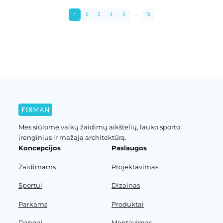
1
2
3
4
5
...
12
Ankstesnis puslapis
Kitas puslapis
Mes siūlome vaikų žaidimų aikštelių, lauko sporto
įrenginius ir mažąją architektūrą.
Koncepcijos
Paslaugos
Žaidimams
Projektavimas
Sportui
Dizainas
Parkams
Produktai
Dangai
Montavimas