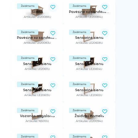
Žaidimams
Žaidimams
Scena
Pavėsinė su sandėliuku (stogas 2mx3.6m)
Artikulas: LE20088U
Artikulas: LE20084U
Žaidimams
Žaidimams
Pavėsinė su sandėliuku
Sensorinė siena
Artikulas: LE20083U
Artikulas: LE20608U
Žaidimams
Žaidimams
Sensorinė siena
Sensorinė siena
Artikulas: LE20611U
Artikulas: LE20614U
Žaidimams
Žaidimams
Sensorinė siena
Sensorinė siena
Artikulas: LE20613U
Artikulas: LE20612U
Žaidimams
Žaidimams
Vazonas augalams
Žaidimų namelis
Artikulas: N5010U
Artikulas: LE20094U
Žaidimams
Žaidimams