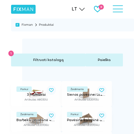
LT
Fixman
Produktai
Paieška
Parkui
Žaidimams
3 hamakai
Sienos pavėsinei LE20112
Artikulas: A8030U
Artikulas: LE20113U
Žaidimams
Parkui
Barbekiu pavėsinė 4.5x4.5
Pavėsinė kampinė aukštu stogu
Artikulas: LE20106U
Artikulas: LE20104U